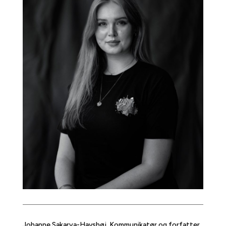
Johanne Sakarya-Havshøj, Kommunikatør og forfatter